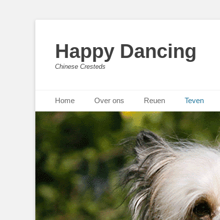
Happy Dancing
Chinese Cresteds
Primary Menu
Skip
Home
Over ons
Reuen
Teven
to
content