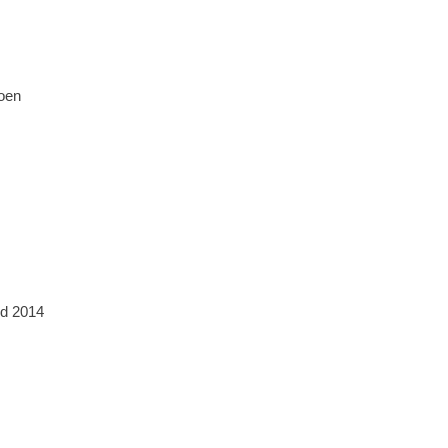
oen
nd 2014